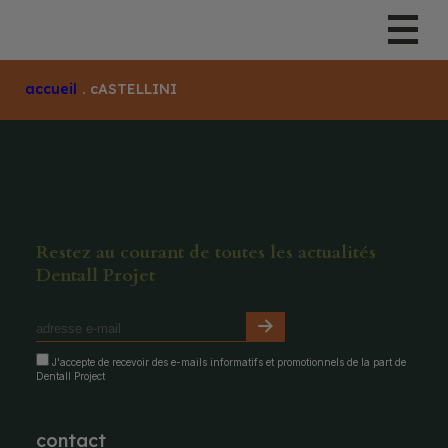
Accueil
.
CASTELLINI
Restez au courant de toutes les actualités
Dentall Projet
J'accepte de recevoir des e-mails informatifs et promotionnels de la part de
Dentall Project
contact