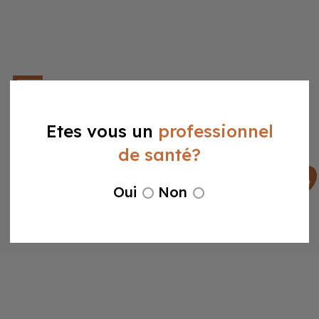
Ensemble nous trouvons
l’équipement qui vous convient
Etes vous un
professionnel
de santé?
L’équipe dentall project
Oui
Non