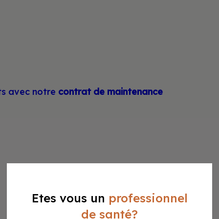
ts avec notre
contrat de maintenance
Etes vous un
professionnel
de santé?