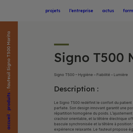
Projets
L’entreprise
Actus
For
a
Signo T500 
Signo T500 – Hygiène – Fiabilité – Lumière
Description :
F
a
u
t
e
u
i
l
S
i
g
n
o
T
5
0
0
M
o
r
i
t
.
s
Le Signo T500 redéfinit le confort du patient
parfaite. Son design innovant garantit une po
P
r
o
d
u
i
t
répartition homogène du poids. L’ajustement 
.
l
crachoir orientable, et la têtière électrique o
bascule synchronisée et la têtière à position
A
c
c
u
e
i
expérience relaxante. Le fauteuil propose 