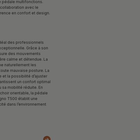
pédale multifonctions.
collaboration avec le
érence en confort et design.
déal des professionnels
exceptionnelle. Grâce à son
 assure des mouvements
hère calme et détendue. La
e naturellement les
toute mauvaise posture. La
e et la possibilité d’ajuster
ntissent un confort optimal
 sa mobilité réduite. En
achoir orientable, la pédale
igno T500 établit une
cité dans l’environnement