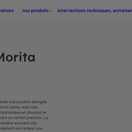
mations
Nos produits
Interventions techniques, entreti
Morita
 avec une position allongée
sture stable, avec une
hydraulique en douceur, le
ffrent un confort premium. La
 variable assurent une
également une lampe Luna