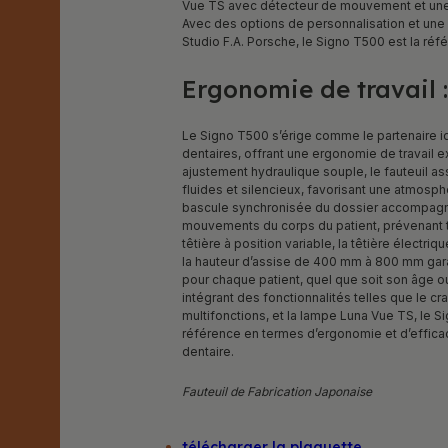
Vue TS avec détecteur de mouvement et une 
Avec des options de personnalisation et une 
Studio F.A. Porsche, le Signo T500 est la réf
Ergonomie de travail :
Le Signo T500 s’érige comme le partenaire i
dentaires, offrant une ergonomie de travail 
ajustement hydraulique souple, le fauteuil
fluides et silencieux, favorisant une atmosp
bascule synchronisée du dossier accompagn
mouvements du corps du patient, prévenant 
têtière à position variable, la têtière électriqu
la hauteur d’assise de 400 mm à 800 mm gara
pour chaque patient, quel que soit son âge ou
intégrant des fonctionnalités telles que le cr
multifonctions, et la lampe Luna Vue TS, le S
référence en termes d’ergonomie et d’effica
dentaire.
Fauteuil de Fabrication Japonaise
télécharger la plaquette