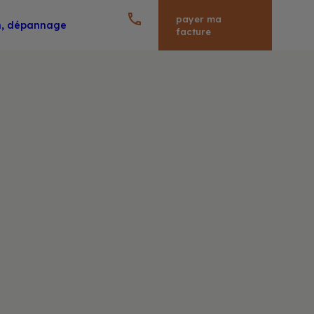
payer ma
en, dépannage
facture