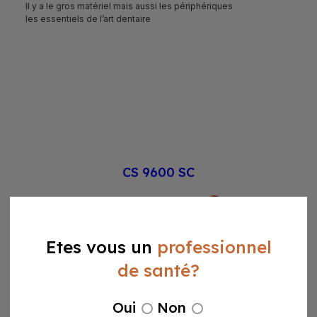
Il y a le gros matériel mais aussi les périphériques
les essentiels de l’art dentaire
CS 9600 SC
voir la fiche produit
Etes vous un
professionnel
de santé?
Oui
Non