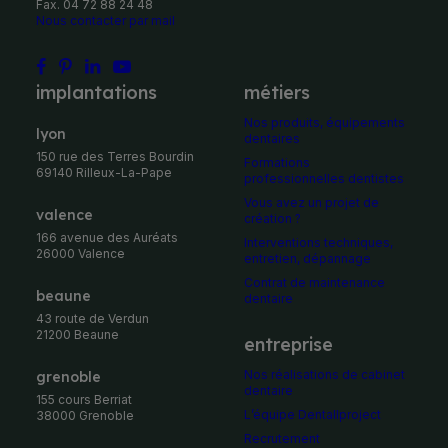
Fax. 04 72 88 24 48
Nous contacter par mail
implantations
métiers
Nos produits, équipements
Lyon
dentaires
150 rue des Terres Bourdin
Formations
69140 Rilleux-La-Pape
professionnelles dentistes
Vous avez un projet de
Valence
création ?
166 avenue des Auréats
Interventions techniques,
26000 Valence
entretien, dépannage
Contrat de maintenance
Beaune
dentaire
43 route de Verdun
21200 Beaune
entreprise
Nos réalisations de cabinet
Grenoble
dentaire
155 cours Berriat
L’équipe Dentallproject
38000 Grenoble
Recrutement