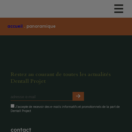
Accueil
.
Panoramique
Restez au courant de toutes les actualités
Dentall Projet
J'accepte de recevoir des e-mails informatifs et promotionnels de la part de
Dentall Project
contact