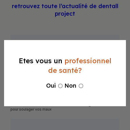
retrouvez toute l’actualité de dentall
project
Etes vous un
professionnel
de santé?
Oui
Non
Ergonomie et Posturologie
Marre des soucis de dos ? Formez-vous à l’ergonomie dentaire
pour soulager vos maux