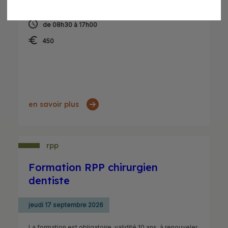
de 08h30 à 17h00
450
en savoir plus
rpp
Formation RPP chirurgien
dentiste
jeudi 17 septembre 2026
La formation est obligatoire, validité 10 ans, à renouveler