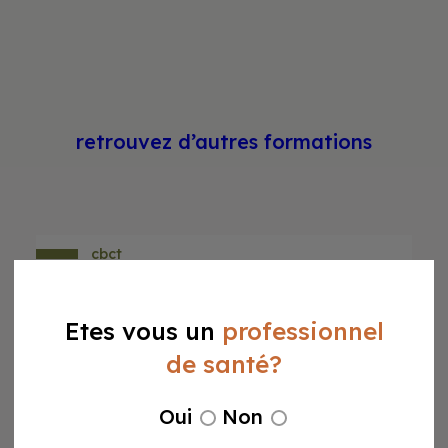
retrouvez d’autres formations
cbct
CBCT – Cone Beam
Etes vous un
professionnel
jeudi 24 septembre 2026
de santé?
Formation obligatoire de 7h, certificat délivré sans
renouvellement.
Oui
Non
Prochaines sessions :
— jeudi 24 sept 2026