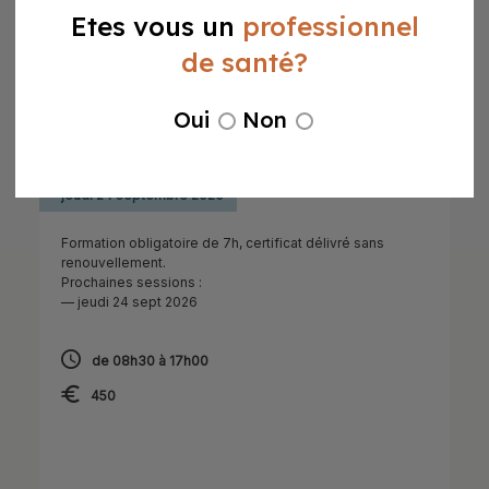
Etes vous un
professionnel
de santé?
cbct
Oui
Non
CBCT – Cone Beam
jeudi 24 septembre 2026
Formation obligatoire de 7h, certificat délivré sans
renouvellement.
Prochaines sessions :
— jeudi 24 sept 2026
de 08h30 à 17h00
450