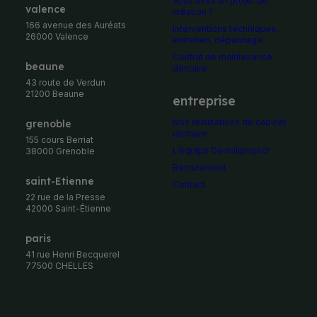
Vous avez un projet de
Valence
création ?
166 avenue des Auréats
Interventions techniques,
26000 Valence
entretien, dépannage
Contrat de maintenance
Beaune
dentaire
43 route de Verdun
21200 Beaune
entreprise
Nos réalisations de cabinet
Grenoble
dentaire
155 cours Berriat
L’équipe Dentallproject
38000 Grenoble
Recrutement
Saint-Etienne
Contact
22 rue de la Presse
42000 Saint-Étienne
Paris
41 rue Henri Becquerel
77500 CHELLES